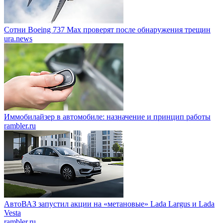
Сотни Boeing 737 Max проверят после обнаружения трещин
ura.news
Иммобилайзер в автомобиле: назначение и принцип работы
rambler.ru
АвтоВАЗ запустил акции на «метановые» Lada Largus и Lada
Vesta
rambler.ru