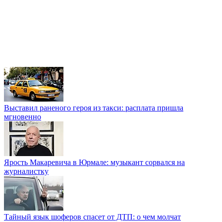
Выставил раненого героя из такси: расплата пришла
мгновенно
Ярость Макаревича в Юрмале: музыкант сорвался на
журналистку
Тайный язык шоферов спасет от ДТП: о чем молчат