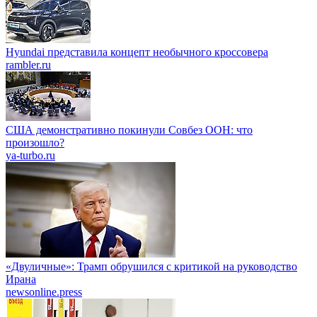
Hyundai представила концепт необычного кроссовера
rambler.ru
США демонстративно покинули Совбез ООН: что
произошло?
ya-turbo.ru
«Двуличные»: Трамп обрушился с критикой на руководство
Ирана
newsonline.press