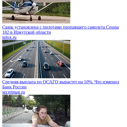
Связь установлена с пилотами пропавшего самолета Cessna
182 в Иркутской области
infox.ru
Средняя выплата по ОСАГО вырастет на 10%. Что изменил
Банк России
secretmag.ru