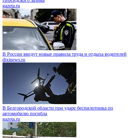
Персидского залива
gazeta.ru
В России введут новые правила труда и отдыха водителей
dixinews.ru
В Белгородской области при ударе беспилотника по
автомобилю погибла
gazeta.ru