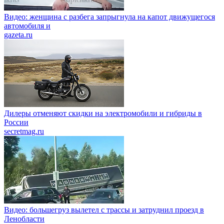
Видео: женщина с разбега запрыгнула на капот движущегося
автомобиля и
gazeta.ru
Дилеры отменяют скидки на электромобили и гибриды в
России
secretmag.ru
Видео: большегруз вылетел с трассы и затруднил проезд в
Ленобласти