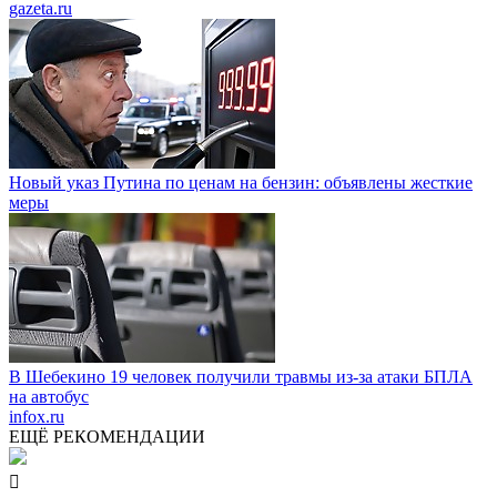
gazeta.ru
Новый указ Путина по ценам на бензин: объявлены жесткие
меры
В Шебекино 19 человек получили травмы из-за атаки БПЛА
на автобус
infox.ru
ЕЩЁ РЕКОМЕНДАЦИИ
