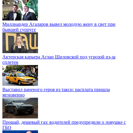
Миллиардер Агаларов вывел молодую жену в свет при
бывшей супруге
Актерская карьера Аглаи Шиловской под угрозой из-за
сплетен
Выставил раненого героя из такси: расплата пришла
мгновенно
Прощай, дешевый газ: водителей предупредили о ловушке с
ГБО