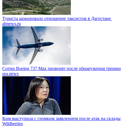
Туриста шокировало отношение таксистов в Дагестане
abnews.ru
Сотни Boeing 737 Max проверят после обнаружения трещин
ura.news
Ким выступила с громким заявлением после атак на склады
Wildberries