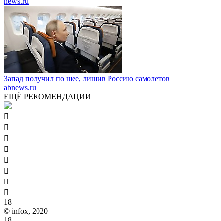
news.ru
Запад получил по шее, лишив Россию самолетов
abnews.ru
ЕЩЁ РЕКОМЕНДАЦИИ








18+
© infox, 2020
18+