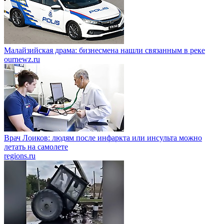
Малайзийская драма: бизнесмена нашли связанным в реке
ournewz.ru
Врач Лоиков: людям после инфаркта или инсульта можно
летать на самолете
regions.ru