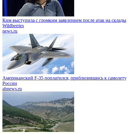
Ким выступила с громким заявлением после атак на склады
Wildberries
news.ru
Американский F-35 поплатился, приблизившись к самолету
России
abnews.ru