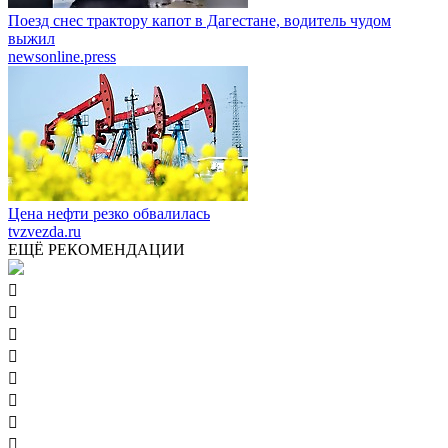
Поезд снес трактору капот в Дагестане, водитель чудом
выжил
newsonline.press
Цена нефти резко обвалилась
tvzvezda.ru
ЕЩЁ РЕКОМЕНДАЦИИ







