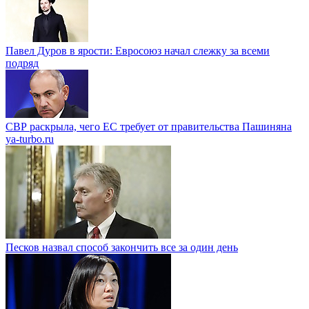
Павел Дуров в ярости: Евросоюз начал слежку за всеми
подряд
СВР раскрыла, чего ЕС требует от правительства Пашиняна
ya-turbo.ru
Песков назвал способ закончить все за один день