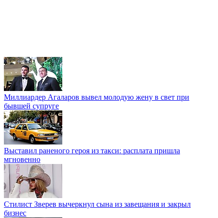
Миллиардер Агаларов вывел молодую жену в свет при
бывшей супруге
Выставил раненого героя из такси: расплата пришла
мгновенно
Стилист Зверев вычеркнул сына из завещания и закрыл
бизнес